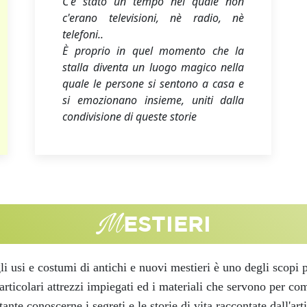
C'è stato un tempo nel quale non
c'erano televisioni, nè radio, nè
telefoni..
È proprio in quel momento che la
stalla diventa un luogo magico nella
quale le persone si sentono a casa e
si emozionano insieme, uniti dalla
condivisione di queste storie
M
ESTIERI
gli usi e costumi di antichi e nuovi mestieri è uno degli scopi
rticolari attrezzi impiegati ed i materiali che servono per com
ante conoscerne i segreti e le storie di vita raccontate dall'art