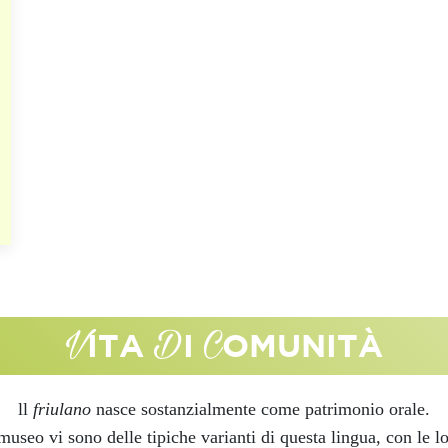
V
D
C
ITA
I
OMUNITÀ
ll
friulano
nasce sostanzialmente come patrimonio orale.
museo vi sono delle tipiche varianti di questa lingua, con le l