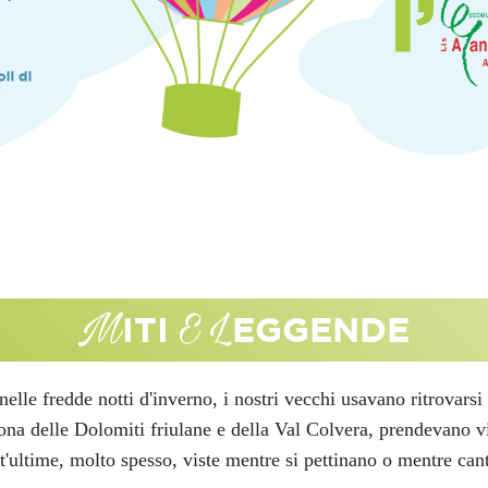
M
E
L
ITI
EGGENDE
elle fredde notti d'inverno, i nostri vecchi usavano ritrovarsi n
zona delle Dolomiti friulane e della Val Colvera, prendevano vi
'ultime, molto spesso, viste mentre si pettinano o mentre ca