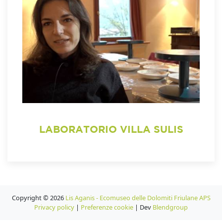
LABORATORIO VILLA SULIS
Copyright © 2026
Lis Aganis - Ecomuseo delle Dolomiti Friulane APS
Privacy policy
|
Preferenze cookie
| Dev
Blendgroup