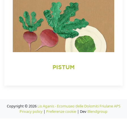
PISTUM
Copyright © 2026
Lis Aganis - Ecomuseo delle Dolomiti Friulane APS
Privacy policy
|
Preferenze cookie
| Dev
Blendgroup