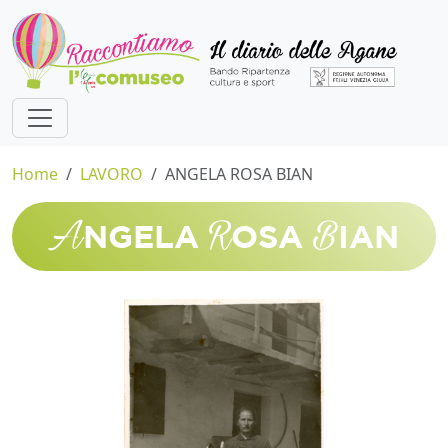
Home
LAVORO
ANGELA ROSA BIAN
A
R
B
NGELA
OSA
IAN