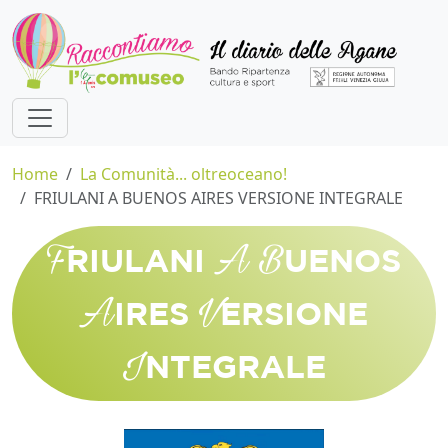
Home
La Comunità... oltreoceano!
FRIULANI A BUENOS AIRES VERSIONE INTEGRALE
F
A
B
RIULANI
UENOS
A
V
IRES
ERSIONE
I
NTEGRALE