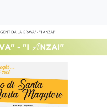
"GENT DA LA GRAVA" - "I ANZAI"
A
VA" - "I
NZAI"