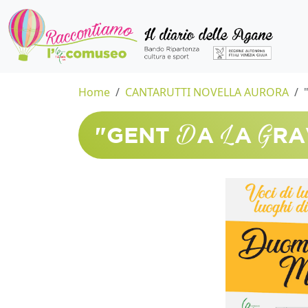
Home
CANTARUTTI NOVELLA AURORA
D
L
G
"GENT
A
A
RA