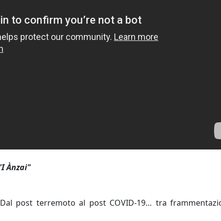
"I Ànzai"
ci Dal post terremoto al post COVID-19… tra frammentaz