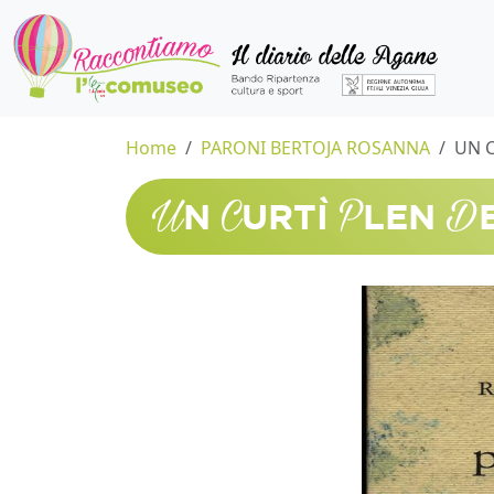
Home
PARONI BERTOJA ROSANNA
UN C
U
C
P
D
N
URTÌ
LEN