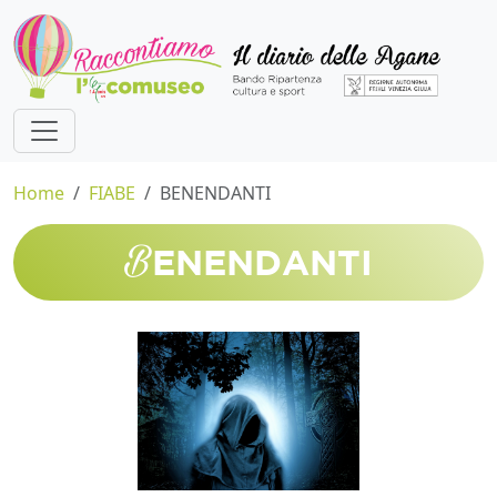
Home
FIABE
BENENDANTI
B
ENENDANTI