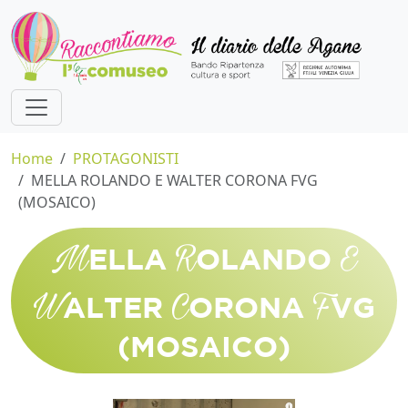
Home
PROTAGONISTI
MELLA ROLANDO E WALTER CORONA FVG
(MOSAICO)
M
R
E
ELLA
OLANDO
W
C
F
ALTER
ORONA
VG
(MOSAICO)