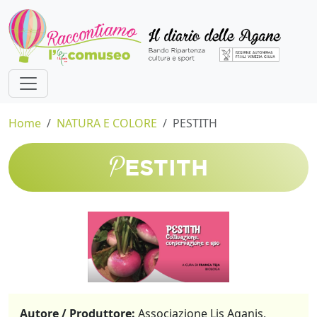
Home
NATURA E COLORE
PESTITH
P
ESTITH
Autore / Produttore:
Associazione Lis Aganis,