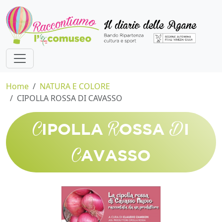
Home
NATURA E COLORE
CIPOLLA ROSSA DI CAVASSO
C
R
D
IPOLLA
OSSA
I
C
AVASSO