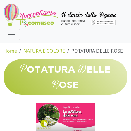
Home
NATURA E COLORE
POTATURA DELLE ROSE
P
D
OTATURA
ELLE
R
OSE