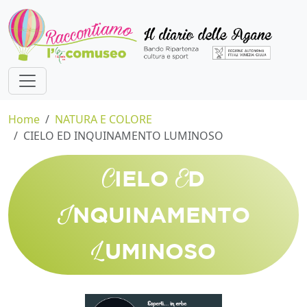
Home
NATURA E COLORE
CIELO ED INQUINAMENTO LUMINOSO
C
E
IELO
D
I
NQUINAMENTO
L
UMINOSO