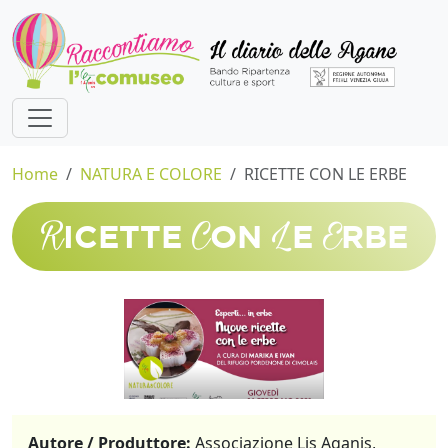
Home
NATURA E COLORE
RICETTE CON LE ERBE
R
C
L
E
ICETTE
ON
E
RBE
Autore / Produttore:
Associazione Lis Aganis,