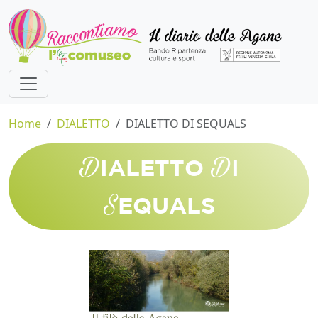
Home
DIALETTO
DIALETTO DI SEQUALS
D
D
IALETTO
I
S
EQUALS