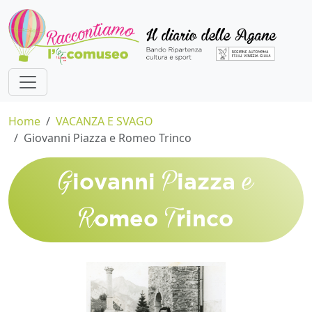
Home
VACANZA E SVAGO
Giovanni Piazza e Romeo Trinco
G
P
e
iovanni
iazza
R
T
omeo
rinco