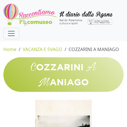
Home
VACANZA E SVAGO
COZZARINI A MANIAGO
C
A
OZZARINI
M
ANIAGO