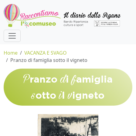
Home
VACANZA E SVAGO
Pranzo di famiglia sotto il vigneto
P
d
f
ranzo
i
amiglia
s
i
v
otto
l
igneto