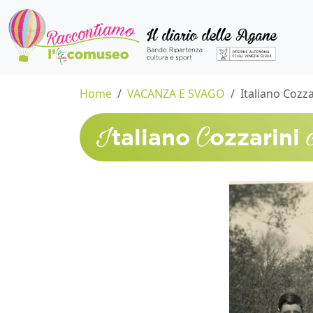
Home
VACANZA E SVAGO
Italiano Cozz
I
C
taliano
ozzarini