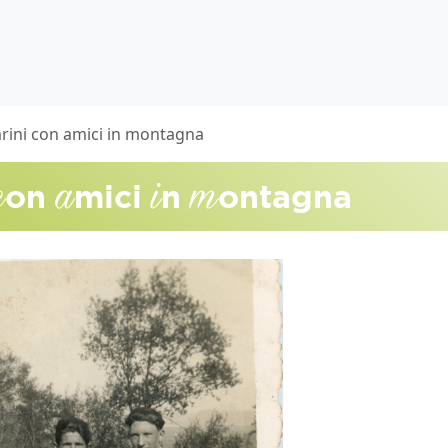
arini con amici in montagna
c
a
i
m
on
mici
n
ontagna