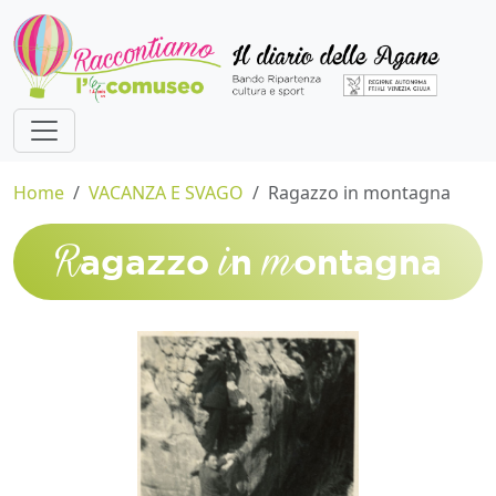
Home
VACANZA E SVAGO
Ragazzo in montagna
R
i
m
agazzo
n
ontagna