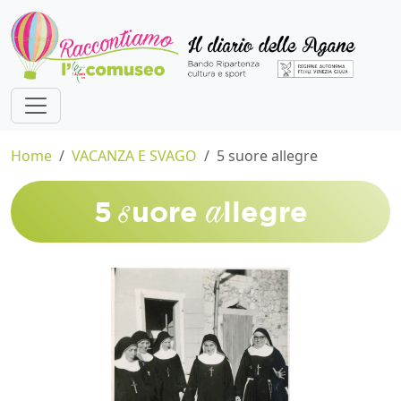
Home
VACANZA E SVAGO
5 suore allegre
s
a
5
uore
llegre