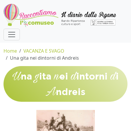
Home
VACANZA E SVAGO
Una gita nei dintorni di Andreis
U
g
n
d
d
na
ita
ei
intorni
i
A
ndreis