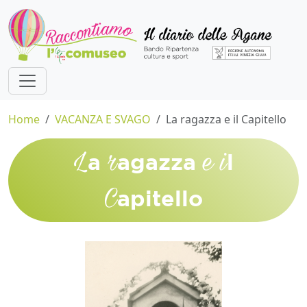
Home
VACANZA E SVAGO
La ragazza e il Capitello
L
r
e
i
a
agazza
l
C
apitello