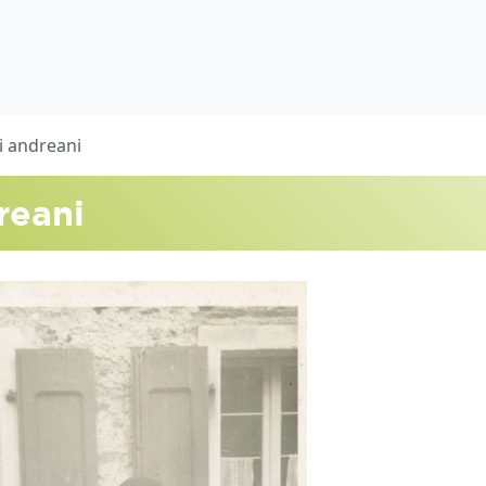
ti andreani
reani