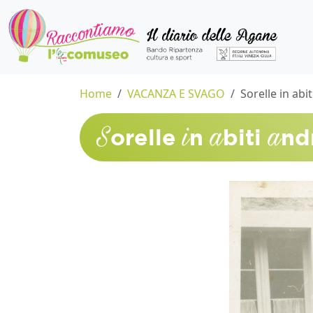
Home
VACANZA E SVAGO
Sorelle in abi
S
i
a
a
orelle
n
biti
nd