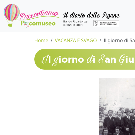
Home
VACANZA E SVAGO
Il giorno di 
I
g
d
S
G
l
iorno
i
an
i