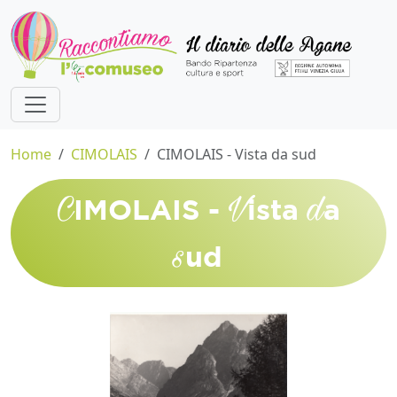
Home
CIMOLAIS
CIMOLAIS - Vista da sud
C
V
d
IMOLAIS -
ista
a
s
ud