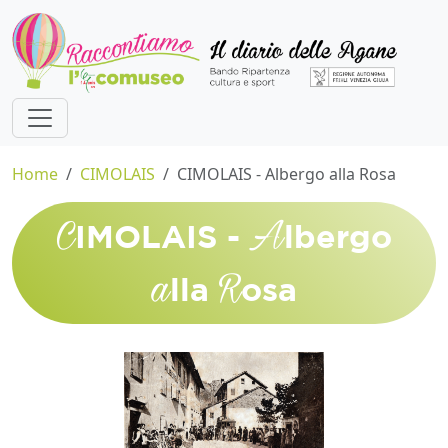
Home
CIMOLAIS
CIMOLAIS - Albergo alla Rosa
C
A
IMOLAIS -
lbergo
a
R
lla
osa