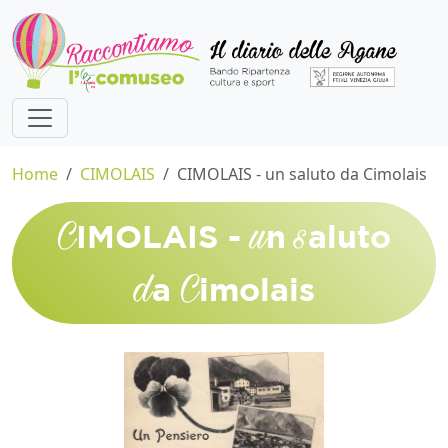
Home
CIMOLAIS
CIMOLAIS - un saluto da Cimolais
C
u
s
IMOLAIS -
n
aluto
d
C
a
imolais