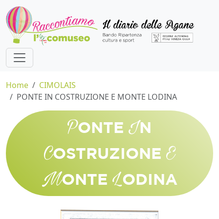
Home
CIMOLAIS
PONTE IN COSTRUZIONE E MONTE LODINA
P
I
ONTE
N
C
E
OSTRUZIONE
M
L
ONTE
ODINA