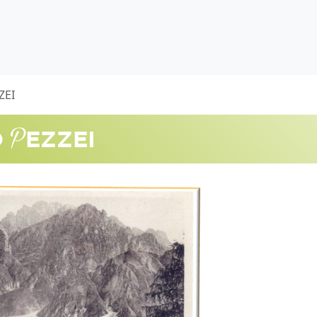
ZEI
P
O
EZZEI