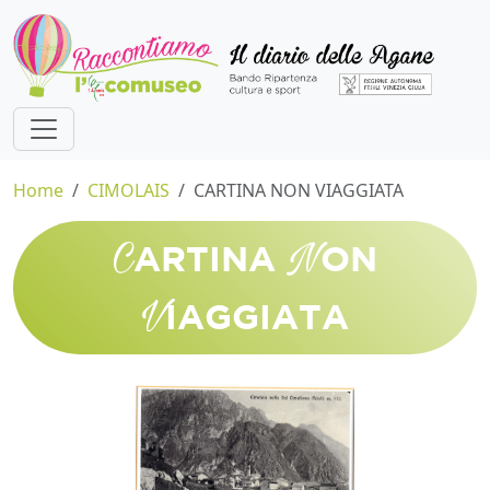
Home
CIMOLAIS
CARTINA NON VIAGGIATA
C
N
ARTINA
ON
V
IAGGIATA