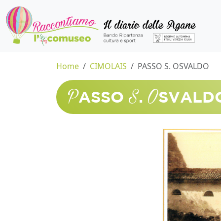
Home
CIMOLAIS
PASSO S. OSVALDO
P
S
O
ASSO
.
SVALD